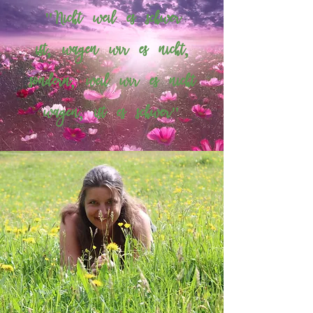
"Nicht weil es schwer
ist,
wagen wir es nicht,
sondern, weil wir es nicht
wagen,
ist es schwer"