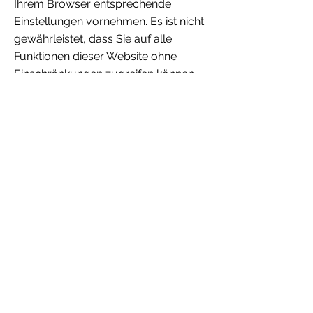
Ihrem Browser entsprechende
Einstellungen vornehmen. Es ist nicht
gewährleistet, dass Sie auf alle
Funktionen dieser Website ohne
Einschränkungen zugreifen können,
wenn Ihr Browser keine Cookies
zulässt.
Weiterhin können Sie durch ein
Browser-Plugin verhindern, dass die
durch Cookies gesammelten
Informationen (inklusive Ihrer IP-
Adresse) an die Google Inc. gesendet
und von der Google Inc. genutzt
werden. Folgender Link führt Sie zu
dem entsprechenden
Plugin:
https://tools.google.com/dlp
age/gaoptout?hl=de