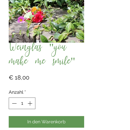
Weinglas "you
make me smile"
Preis
€ 18,00
Anzahl
*
In den Warenkorb