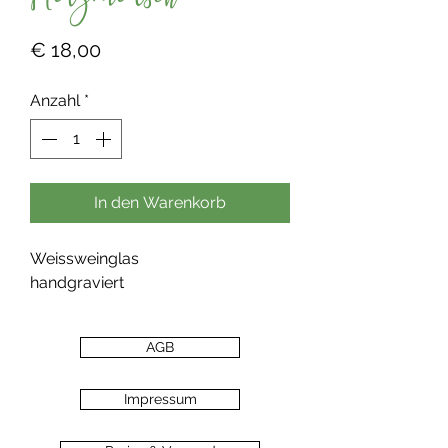
Herzmensch
Preis
€ 18,00
Anzahl
*
In den Warenkorb
Weissweinglas
handgraviert
AGB
Impressum