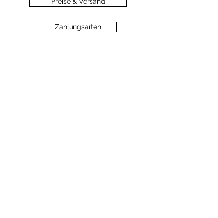
Preise & Versand
Zahlungsarten
Datenschutz
Widerrufsbelehrung
Haftungsausschluss
©2020 dein-seelengarten.at
Monika Hämmerli, Schützenstrasse 8, A-
6912 Hörbranz,
dein.seelengarten@gmail.com