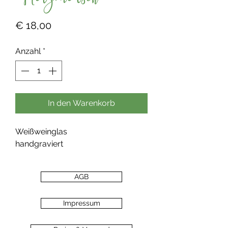
"Herzmensch"
Preis
€ 18,00
Anzahl
*
In den Warenkorb
Weißweinglas
handgraviert
AGB
Impressum