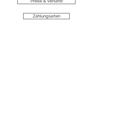
Preise & Versand
Zahlungsarten
Datenschutz
Widerrufsbelehrung
Haftungsausschluss
©2020 dein-seelengarten.at
Monika Hämmerli, Schützenstrasse 8, A-
6912 Hörbranz,
dein.seelengarten@gmail.com