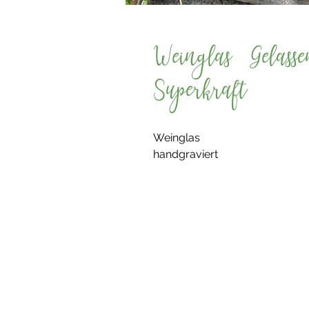
Weinglas Gelasse
Superkraft
Weinglas
handgraviert