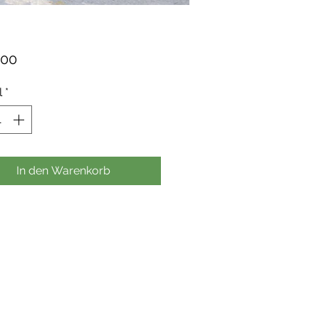
Preis
,00
l
*
In den Warenkorb