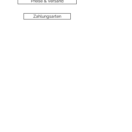
Preise & Versand
Zahlungsarten
Datenschutz
Widerrufsbelehrung
Haftungsausschluss
©2020 dein-seelengarten.at
Monika Hämmerli, Schützenstrasse 8, A-
6912 Hörbranz,
dein.seelengarten@gmail.com