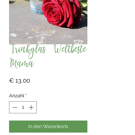
Trinkglas Weltbeste
Mama
Preis
€ 13,00
Anzahl
*
In den Warenkorb