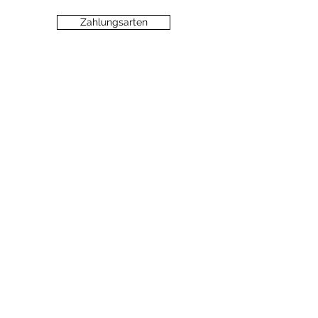
Zahlungsarten
Datenschutz
Widerrufsbelehrung
Haftungsausschluss
©2020 dein-seelengarten.at
Monika Hämmerli, Schützenstrasse 8, A-
6912 Hörbranz,
dein.seelengarten@gmail.com