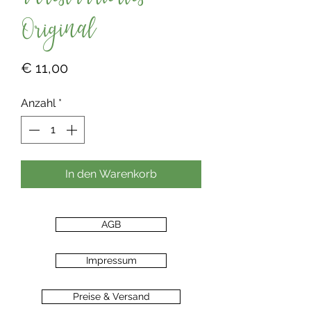
unrestauriertes
Original
Preis
€ 11,00
Anzahl
*
In den Warenkorb
AGB
Impressum
Preise & Versand