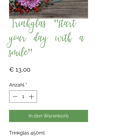
Trinkglas "start
your day with a
smile"
Preis
€ 13,00
Anzahl
*
In den Warenkorb
Trinkglas 450ml