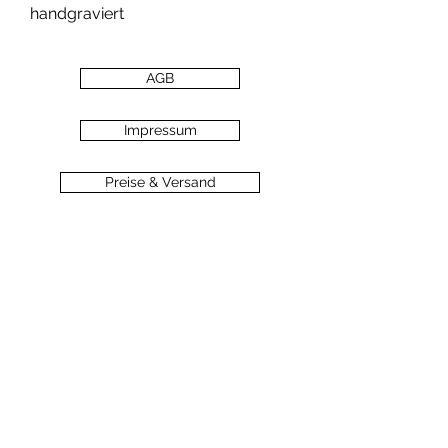
handgraviert
AGB
Impressum
Preise & Versand
Zahlungsarten
Datenschutz
Widerrufsbelehrung
Haftungsausschluss
©2020 dein-seelengarten.at