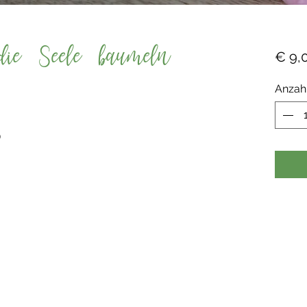
die Seele baumeln
€ 9,
Anzah
)