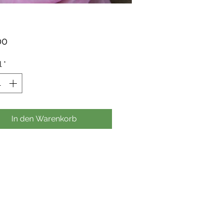
Preis
00
l
*
In den Warenkorb