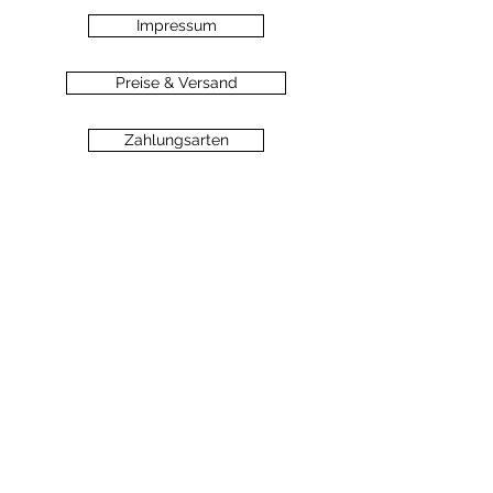
Impressum
Preise & Versand
Zahlungsarten
Datenschutz
Widerrufsbelehrung
Haftungsausschluss
©2020 dein-seelengarten.at
Monika Hämmerli, Schützenstrasse 8, A-
6912 Hörbranz,