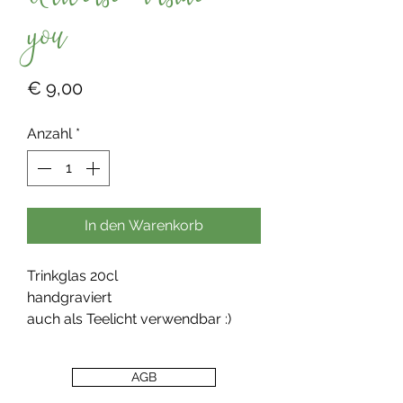
Universe inside
you
Preis
€ 9,00
Anzahl
*
In den Warenkorb
Trinkglas 20cl
handgraviert
auch als Teelicht verwendbar :)
AGB