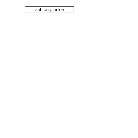
Zahlungsarten
Datenschutz
Widerrufsbelehrung
Haftungsausschluss
©2020 dein-seelengarten.at
Monika Hämmerli, Schützenstrasse 8, A-
6912 Hörbranz,
dein.seelengarten@gmail.com