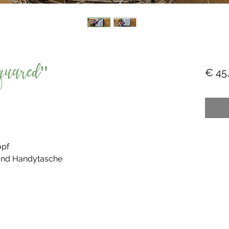
quared"
€ 45
opf
 und Handytasche