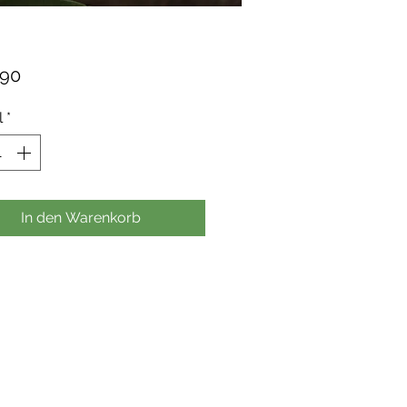
Preis
,90
l
*
In den Warenkorb