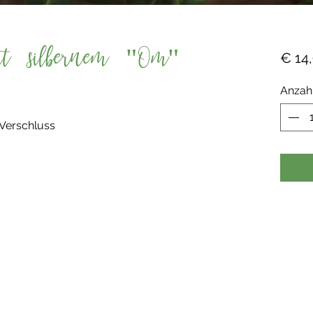
it silbernem "Om"
€ 14
Anzah
 Verschluss