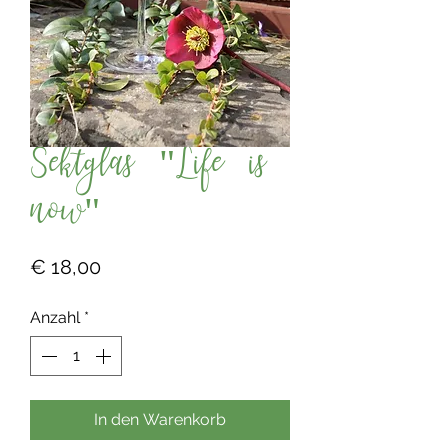
Sektglas "Life is
now"
Preis
€ 18,00
Anzahl
*
In den Warenkorb