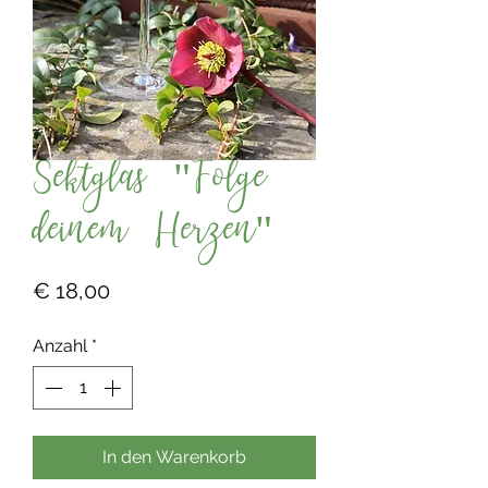
Sektglas "Folge
deinem Herzen"
Preis
€ 18,00
Anzahl
*
In den Warenkorb