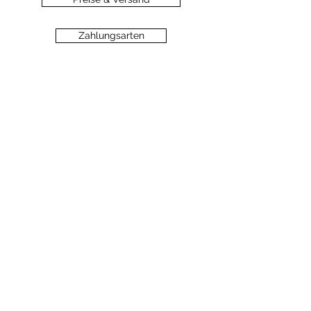
Zahlungsarten
Datenschutz
Widerrufsbelehrung
Haftungsausschluss
©2020 dein-seelengarten.at
Monika Hämmerli, Schützenstrasse 8, A-
6912 Hörbranz,
dein.seelengarten@gmail.com