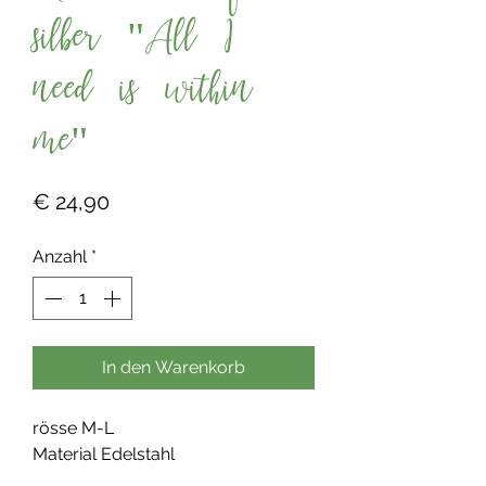
silber "All I
need is within
me"
Preis
€ 24,90
Anzahl
*
In den Warenkorb
rösse M-L
Material Edelstahl