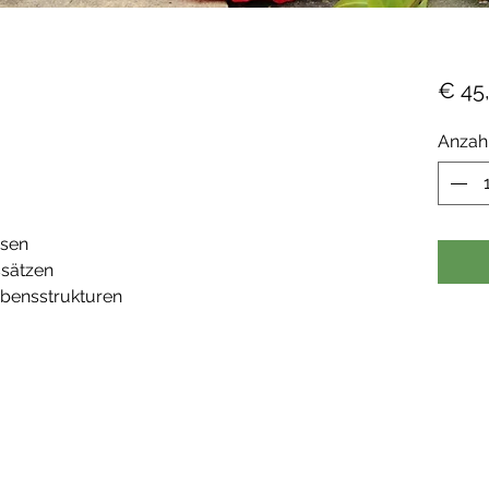
€ 45
Anzah
ssen
sätzen
ebensstrukturen