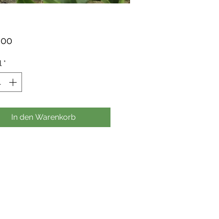
Preis
,00
l
*
In den Warenkorb