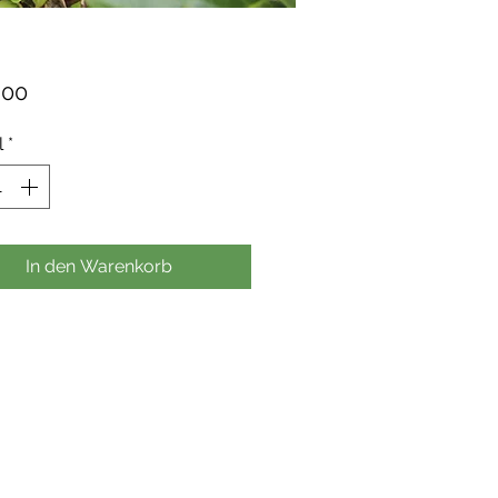
Preis
,00
l
*
In den Warenkorb