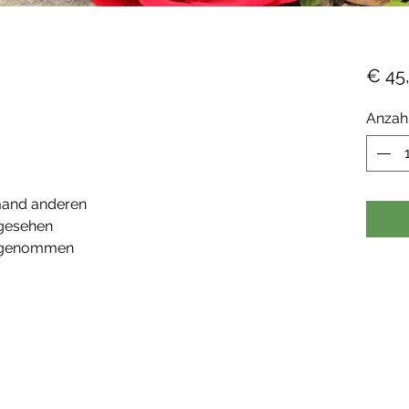
€ 45
Anzah
emand anderen
 gesehen
hrgenommen