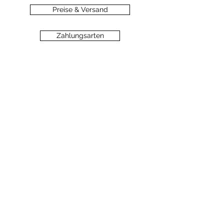
Preise & Versand
Zahlungsarten
Datenschutz
Widerrufsbelehrung
Haftungsausschluss
©2020 dein-seelengarten.at
Monika Hämmerli, Schützenstrasse 8, A-
6912 Hörbranz,
dein.seelengarten@gmail.com