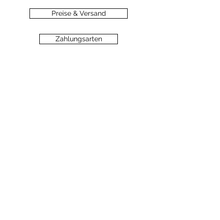
Preise & Versand
Zahlungsarten
Datenschutz
Widerrufsbelehrung
Haftungsausschluss
©2020 dein-seelengarten.at
Monika Hämmerli, Schützenstrasse 8, A-
6912 Hörbranz,
dein.seelengarten@gmail.com