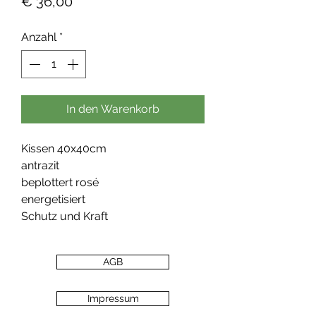
Preis
€ 36,00
Anzahl
*
In den Warenkorb
Kissen 40x40cm
antrazit
beplottert rosé
energetisiert
Schutz und Kraft
AGB
Impressum