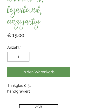
wundervoll,
bezaubernd,
einzigartig
Preis
€ 15,00
Anzahl
*
In den Warenkorb
Trinkglas 0,5l
handgraviert
AGB