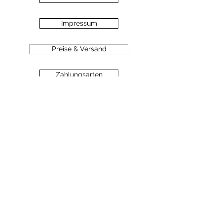
Impressum
Preise & Versand
Zahlungsarten
Datenschutz
Widerrufsbelehrung
Haftungsausschluss
©2020 dein-seelengarten.at
Monika Hämmerli, Schützenstrasse 8, A-