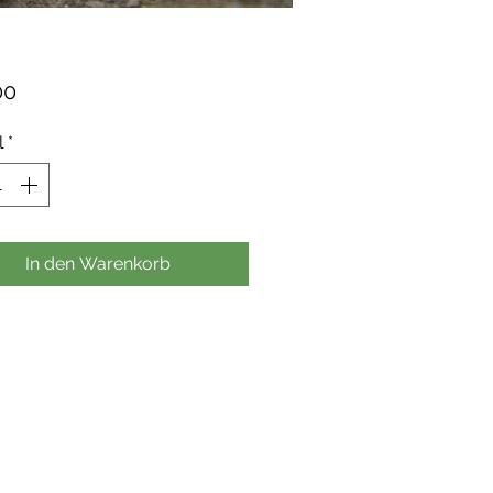
Preis
00
l
*
In den Warenkorb