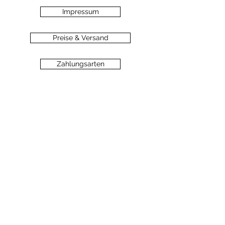
Impressum
Preise & Versand
Zahlungsarten
Datenschutz
Widerrufsbelehrung
Haftungsausschluss
©2020 dein-seelengarten.at
Monika Hämmerli, Schützenstrasse 8, A-
6912 Hörbranz,