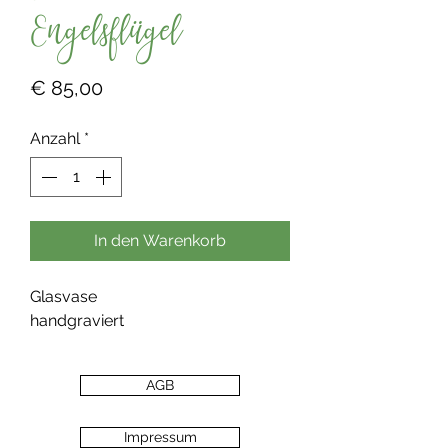
Engelsflügel
Preis
€ 85,00
Anzahl
*
In den Warenkorb
Glasvase
handgraviert
AGB
Impressum