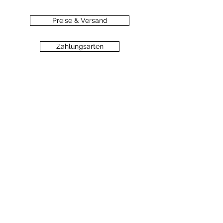
Preise & Versand
Zahlungsarten
Datenschutz
Widerrufsbelehrung
Haftungsausschluss
©2020 dein-seelengarten.at
Monika Hämmerli, Schützenstrasse 8, A-
6912 Hörbranz,
dein.seelengarten@gmail.com