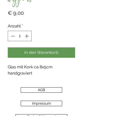
happens"
Preis
€ 9,00
Anzahl
*
In den Warenkorb
Glas mit Kork ca 8x5cm
handgraviert
AGB
Impressum