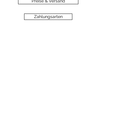
Preise & Versand
Zahlungsarten
Datenschutz
Widerrufsbelehrung
Haftungsausschluss
©2020 dein-seelengarten.at
Monika Hämmerli, Schützenstrasse 8, A-
6912 Hörbranz,
dein.seelengarten@gmail.com