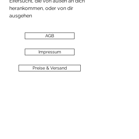
Eifersucht, die von außen an dich
herankommen, oder von dir
ausgehen
AGB
Impressum
Preise & Versand
Zahlungsarten
Datenschutz
Widerrufsbelehrung
Haftungsausschluss