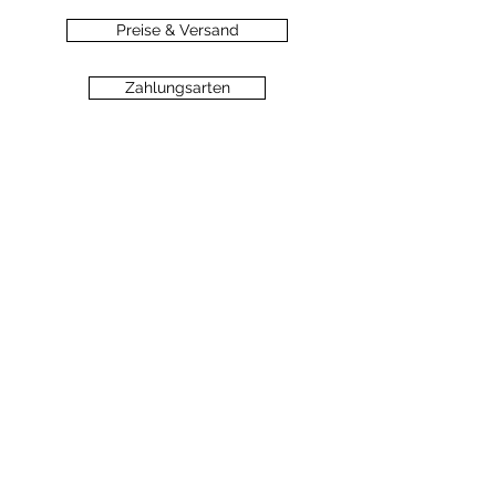
Preise & Versand
Zahlungsarten
Datenschutz
Widerrufsbelehrung
Haftungsausschluss
©2020 dein-seelengarten.at
Monika Hämmerli, Schützenstrasse 8, A-
6912 Hörbranz,
dein.seelengarten@gmail.com