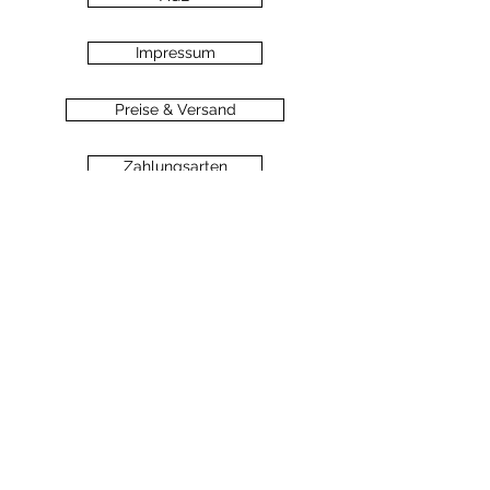
Impressum
Preise & Versand
Zahlungsarten
Datenschutz
Widerrufsbelehrung
Haftungsausschluss
©2020 dein-seelengarten.at
Monika Hämmerli, Schützenstrasse 8, A-