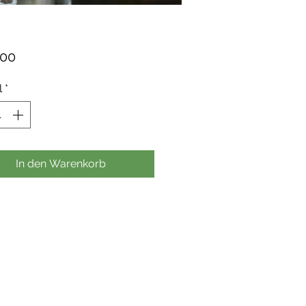
Preis
,00
l
*
In den Warenkorb