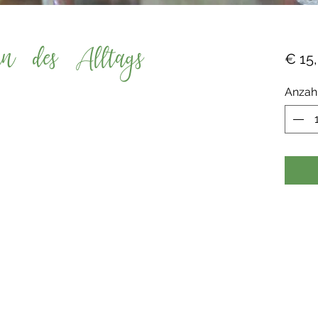
in des Alltags
€ 15
Anzah