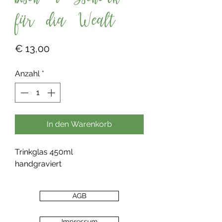
bisch a Gschenk
für dia Wealt
Preis
€ 13,00
Anzahl
*
In den Warenkorb
Trinkglas 450ml
handgraviert
AGB
Impressum