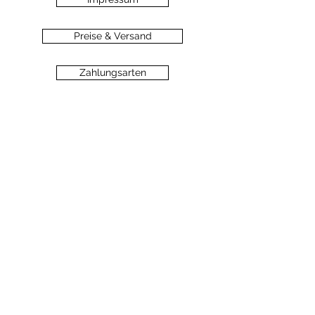
Preise & Versand
Zahlungsarten
Datenschutz
Widerrufsbelehrung
Haftungsausschluss
©2020 dein-seelengarten.at
Monika Hämmerli, Schützenstrasse 8, A-
6912 Hörbranz,
dein.seelengarten@gmail.com