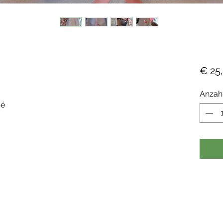
€ 25
Anzah
sé