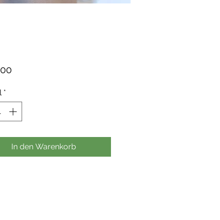
Preis
,00
l
*
In den Warenkorb