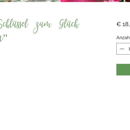
Schlüssel zum Glück
€ 18
n"
Anzah