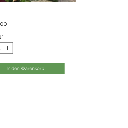
Preis
,00
l
*
In den Warenkorb