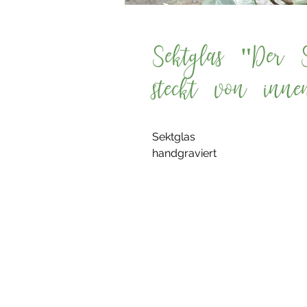
Sektglas "Der 
steckt von inne
Sektglas
handgraviert