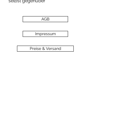
selbst gegenüber
AGB
Impressum
Preise & Versand
Zahlungsarten
Datenschutz
Widerrufsbelehrung
Haftungsausschluss
©2020 dein-seelengarten.at