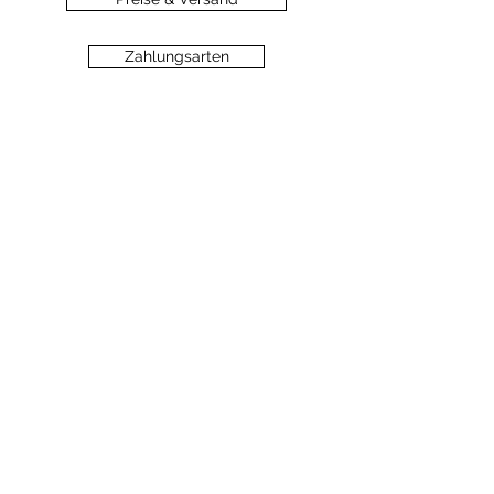
Zahlungsarten
Datenschutz
Widerrufsbelehrung
Haftungsausschluss
©2020 dein-seelengarten.at
Monika Hämmerli, Schützenstrasse 8, A-
6912 Hörbranz,
dein.seelengarten@gmail.com