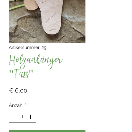
Artikelnummer: 29
Holzanhänger
"Fuss"
Preis
€ 6,00
Anzahl
*