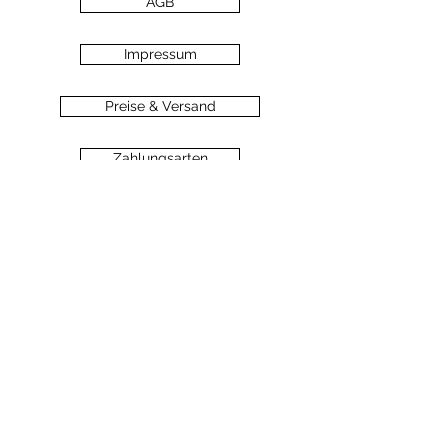
AGB
Impressum
Preise & Versand
Zahlungsarten
Datenschutz
Widerrufsbelehrung
Haftungsausschluss
©2020 dein-seelengarten.at
Monika Hämmerli, Schützenstrasse 8, A-