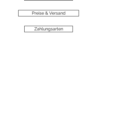
Preise & Versand
Zahlungsarten
Datenschutz
Widerrufsbelehrung
Haftungsausschluss
©2020 dein-seelengarten.at
Monika Hämmerli, Schützenstrasse 8, A-
6912 Hörbranz,
dein.seelengarten@gmail.com