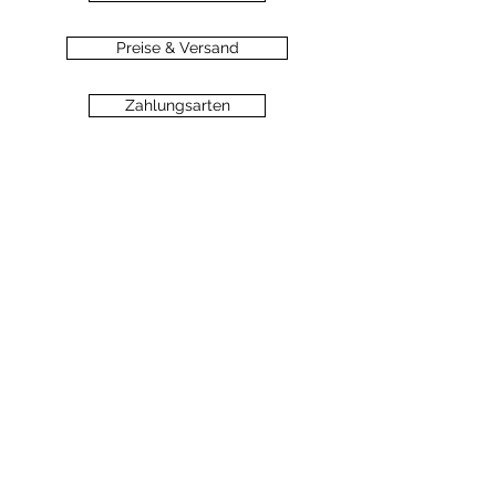
Preise & Versand
Zahlungsarten
Datenschutz
Widerrufsbelehrung
Haftungsausschluss
©2020 dein-seelengarten.at
Monika Hämmerli, Schützenstrasse 8, A-
6912 Hörbranz,
dein.seelengarten@gmail.com